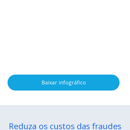
a perda das empresas na
América Latina decorrente
de fraudes.
Veja esse e outros dados alarmantes sobre as
fraudes no infográfico completo e gratuito
desenvolvido pela GIF International!
Baixar infográfico
Reduza os custos das fraudes