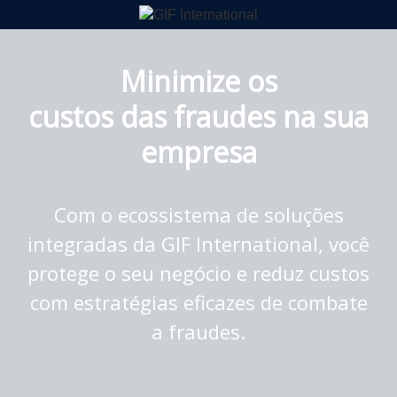
Minimize os
custos das fraudes na sua
empresa
Com o ecossistema de soluções
integradas da GIF International, você
protege o seu negócio e reduz custos
com estratégias eficazes de combate
a fraudes.